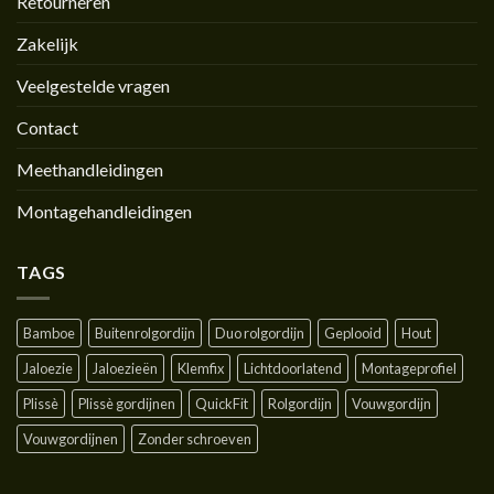
Retourneren
Zakelijk
Veelgestelde vragen
Contact
Meethandleidingen
Montagehandleidingen
TAGS
Bamboe
Buitenrolgordijn
Duo rolgordijn
Geplooid
Hout
Jaloezie
Jaloezieën
Klemfix
Lichtdoorlatend
Montageprofiel
Plissè
Plissè gordijnen
QuickFit
Rolgordijn
Vouwgordijn
Vouwgordijnen
Zonder schroeven