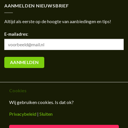
AANMELDEN NIEUWSBRIEF
Altijd als eerste op de hoogte van aanbiedingen en tips!
E-mailadres:
Cookies
Wij gebruiken cookies. Is dat ok?
CONTACT
OVER ONS
BLOG
KLEURSTALEN AANVRAGEN
WENSLIJST
Privacybeleid
|
Sluiten
Copyright Raamdecoland 2026 © |
Sitemap
|
Privacybeleid
|
Cookies
|
Algemene voorwaarden