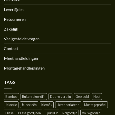
Levertijden
Retourneren
Zakelijk
Veelgestelde vragen
Contact
Meethandleidingen
Montagehandleidingen
TAGS
Bamboe
Buitenrolgordijn
Duo rolgordijn
Geplooid
Hout
Jaloezie
Jaloezieën
Klemfix
Lichtdoorlatend
Montageprofiel
Plissè
Plissè gordijnen
QuickFit
Rolgordijn
Vouwgordijn