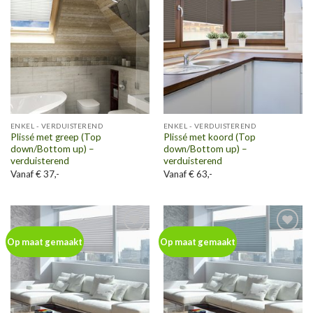
wenslijst
wenslijst
ENKEL - VERDUISTEREND
ENKEL - VERDUISTEREND
Plissé met greep (Top
Plissé met koord (Top
down/Bottom up) –
down/Bottom up) –
verduisterend
verduisterend
Vanaf € 37,-
Vanaf € 63,-
Toevoegen
Toevoegen
Op maat gemaakt
Op maat gemaakt
aan
aan
wenslijst
wenslijst