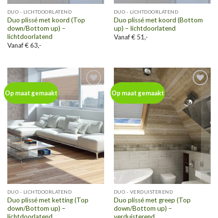
DUO - LICHTDOORLATEND
DUO - LICHTDOORLATEND
Duo plissé met koord (Top
Duo plissé met koord (Bottom
down/Bottom up) –
up) – lichtdoorlatend
lichtdoorlatend
Vanaf € 51,-
Vanaf € 63,-
Toevoegen
Toevoegen
Op maat gemaakt
Op maat gemaakt
aan
aan
wenslijst
wenslijst
DUO - LICHTDOORLATEND
DUO - VERDUISTEREND
Duo plissé met ketting (Top
Duo plissé met greep (Top
down/Bottom up) –
down/Bottom up) –
lichtdoorlatend
verduisterend