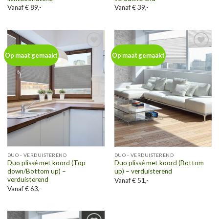
Vanaf € 89,-
Vanaf € 39,-
Toevoegen
Toevoegen
Op maat gemaakt
Op maat gemaakt
aan
aan
wenslijst
wenslijst
DUO - VERDUISTEREND
DUO - VERDUISTEREND
Duo plissé met koord (Top
Duo plissé met koord (Bottom
down/Bottom up) –
up) – verduisterend
verduisterend
Vanaf € 51,-
Vanaf € 63,-