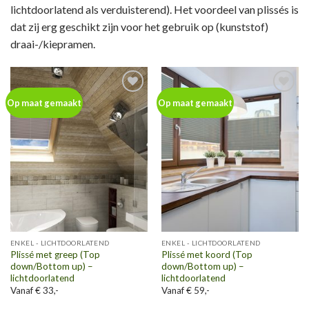
lichtdoorlatend als verduisterend). Het voordeel van plissés is
dat zij erg geschikt zijn voor het gebruik op (kunststof)
draai-/kiepramen.
Toevoegen
Toevoegen
Op maat gemaakt
Op maat gemaakt
aan
aan
wenslijst
wenslijst
ENKEL - LICHTDOORLATEND
ENKEL - LICHTDOORLATEND
Plissé met greep (Top
Plissé met koord (Top
down/Bottom up) –
down/Bottom up) –
lichtdoorlatend
lichtdoorlatend
Vanaf € 33,-
Vanaf € 59,-