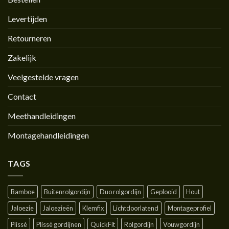
Levertijden
Retourneren
Zakelijk
Veelgestelde vragen
Contact
Meethandleidingen
Montagehandleidingen
TAGS
Bamboe
Buitenrolgordijn
Duo rolgordijn
Geplooid
Hout
Jaloezie
Jaloezieën
Klemfix
Lichtdoorlatend
Montageprofiel
Plissè
Plissè gordijnen
QuickFit
Rolgordijn
Vouwgordijn