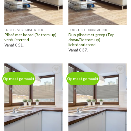
ENKEL - VERDUISTEREND
DUO - LICHTDOORLATEND
Plissé met koord (Bottom up) –
Duo plissé met greep (Top
verduisterend
down/Bottom up) –
lichtdoorlatend
Vanaf € 51,-
Vanaf € 37,-
Toevoegen
Toevoegen
Op maat gemaakt
Op maat gemaakt
aan
aan
wenslijst
wenslijst