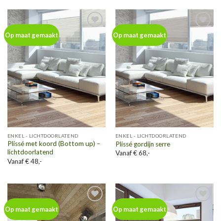
Toevoegen
Toevoegen
Op maat gemaakt
Op maat gemaakt
aan
aan
wenslijst
wenslijst
ENKEL - LICHTDOORLATEND
ENKEL - LICHTDOORLATEND
Plissé met koord (Bottom up) –
Plissé gordijn serre
lichtdoorlatend
Vanaf € 68,-
Vanaf € 48,-
Toevoegen
Toevoegen
Op maat gemaakt
Op maat gemaakt
aan
aan