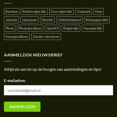
Bamboe
Buitenrolgordijn
Duo rolgordijn
Geplooid
Hout
Jaloezie
Jaloezieën
Klemfix
Lichtdoorlatend
Montageprofiel
Plissè
Plissè gordijnen
QuickFit
Rolgordijn
Vouwgordijn
Vouwgordijnen
Zonder schroeven
AANMELDEN NIEUWSBRIEF
Altijd als eerste op de hoogte van aanbiedingen en tips!
E-mailadres: