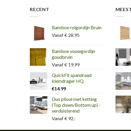
RECENT
MEES
Bamboe rolgordijn Bruin
Vanaf € 28,95
Bamboe vouwgordijn
goudbruin
Vanaf € 19,99
QuickFit spandraad
klemdrager HQ
€
14.99
Duo plissé met ketting
(Top down/Bottom up) -
verduisterend
Vanaf € 92,-