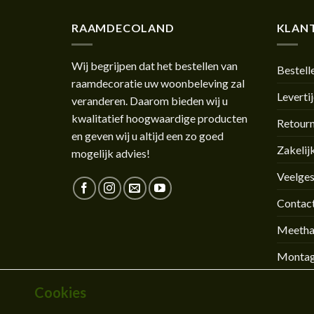
RAAMDECOLAND
KLANT
Wij begrijpen dat het bestellen van
Bestell
raamdecoratie uw woonbeleving zal
Leverti
veranderen. Daarom bieden wij u
kwalitatief hoogwaardige producten
Retour
en geven wij u altijd een zo goed
Zakelij
mogelijk advies!
Veelges
Contac
Meetha
Montag
Cookies
CONTACT
OVER ONS
BLOG
KLEURSTALEN AANVRA