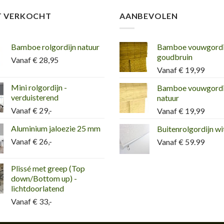
T VERKOCHT
AANBEVOLEN
Bamboe rolgordijn natuur
Bamboe vouwgordi
goudbruin
Vanaf € 28,95
Vanaf € 19,99
Mini rolgordijn -
Bamboe vouwgordi
verduisterend
natuur
Vanaf € 29,-
Vanaf € 19,99
Aluminium jaloezie 25 mm
Buitenrolgordijn wi
Vanaf € 26,-
Vanaf € 59.99
Plissé met greep (Top
down/Bottom up) -
lichtdoorlatend
Vanaf € 33,-