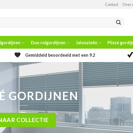
Contact
Over 
lgordijnen
Duo rolgordijnen
Jaloezieën
Plissé gordi
Gemiddeld beoordeeld met een 9.2