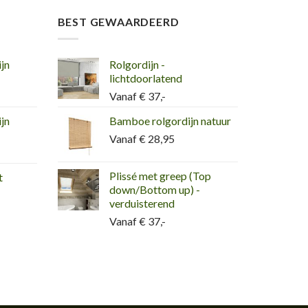
BEST GEWAARDEERD
jn
Rolgordijn -
lichtdoorlatend
Vanaf € 37,-
jn
Bamboe rolgordijn natuur
Vanaf € 28,95
Plissé met greep (Top
t
down/Bottom up) -
verduisterend
Vanaf € 37,-