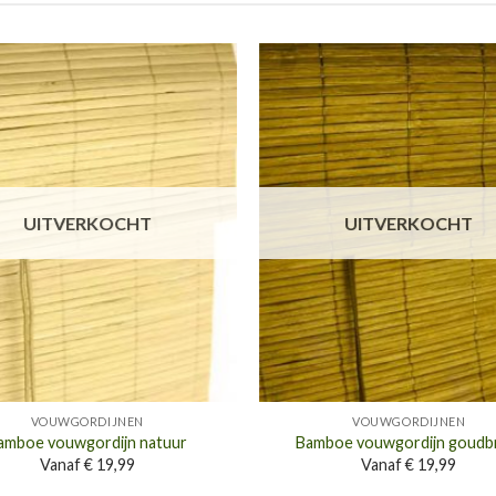
Toevoegen
Toe
aan
wenslijst
wen
UITVERKOCHT
UITVERKOCHT
VOUWGORDIJNEN
VOUWGORDIJNEN
amboe vouwgordijn natuur
Bamboe vouwgordijn goudb
Vanaf € 19,99
Vanaf € 19,99