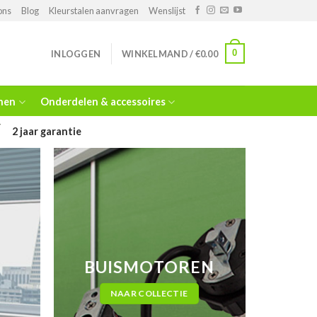
ons
Blog
Kleurstalen aanvragen
Wenslijst
0
INLOGGEN
WINKELMAND /
€
0.00
jnen
Onderdelen & accessoires
2 jaar garantie
BUISMOTOREN
NAAR COLLECTIE