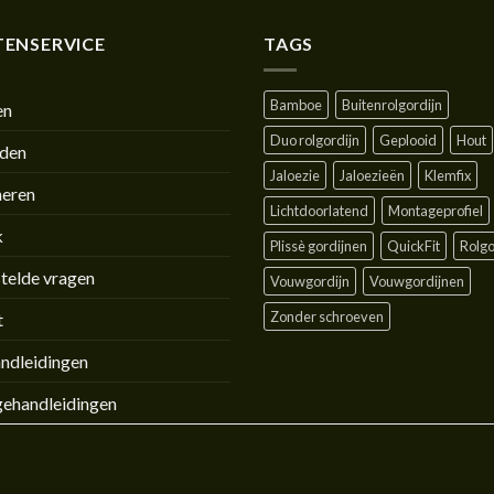
ENSERVICE
TAGS
Bamboe
Buitenrolgordijn
en
Duo rolgordijn
Geplooid
Hout
jden
Jaloezie
Jaloezieën
Klemfix
neren
Lichtdoorlatend
Montageprofiel
k
Plissè gordijnen
QuickFit
Rolgo
telde vragen
Vouwgordijn
Vouwgordijnen
Zonder schroeven
t
ndleidingen
ehandleidingen
GEN
WENSLIJST