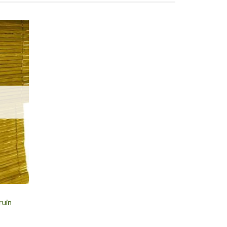
voegen
aan
slijst
ruin