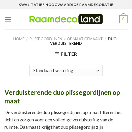
Skip
KWALITATIEF HOOGWAARDIGE RAAMDECORATIE
to
content
0
HOME
/
PLISSÉ GORDIJNEN
/
OP MAAT GEMAAKT
/
DUO -
VERDUISTEREND
FILTER
Verduisterende duo plissegordijnen op
maat
De verduisterende duo plissegordijnen op maat filteren het
licht en zorgen voor een volledige verduistering van de
ruimte. Daarnaast krijgt het duo plissegordijn zijn