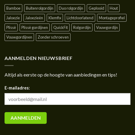
Bamboe
Buitenrolgordijn
Duo rolgordijn
Geplooid
Hout
Jaloezie
Jaloezieën
Klemfix
Lichtdoorlatend
Montageprofiel
Plissè
Plissè gordijnen
QuickFit
Rolgordijn
Vouwgordijn
Vouwgordijnen
Zonder schroeven
AANMELDEN NIEUWSBRIEF
Altijd als eerste op de hoogte van aanbiedingen en tips!
E-mailadres: