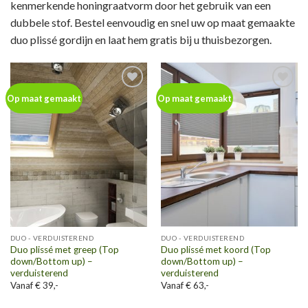
kenmerkende honingraatvorm door het gebruik van een
dubbele stof. Bestel eenvoudig en snel uw op maat gemaakte
duo plissé gordijn en laat hem gratis bij u thuisbezorgen.
Toevoegen
Toevoegen
Op maat gemaakt
Op maat gemaakt
aan
aan
wenslijst
wenslijst
DUO - VERDUISTEREND
DUO - VERDUISTEREND
Duo plissé met greep (Top
Duo plissé met koord (Top
down/Bottom up) –
down/Bottom up) –
verduisterend
verduisterend
Vanaf € 39,-
Vanaf € 63,-