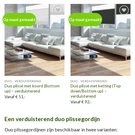
Toevoegen
Toevoegen
Op maat gemaakt
Op maat gemaakt
aan
aan
wenslijst
wenslijst
DUO - VERDUISTEREND
DUO - VERDUISTEREND
Duo plissé met koord (Bottom
Duo plissé met ketting (Top
up) – verduisterend
down/Bottom up) –
verduisterend
Vanaf € 51,-
Vanaf € 92,-
Een verduisterend duo plissegordijn
Duo plissegordijnen zijn beschikbaar in twee varianten: