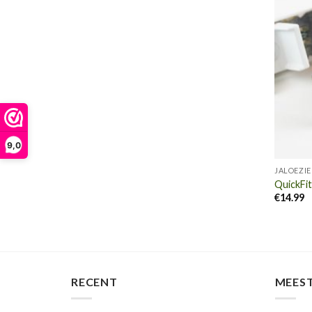
9,0
JALOEZI
QuickFit
€
14.99
RECENT
MEES