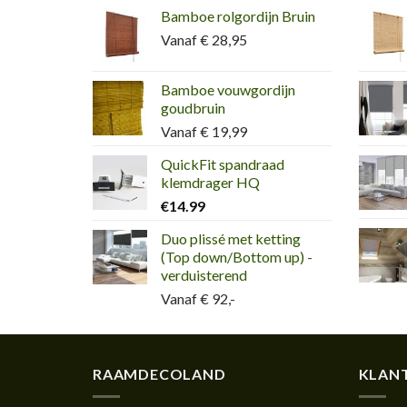
Bamboe rolgordijn Bruin
Vanaf € 28,95
Bamboe vouwgordijn
goudbruin
Vanaf € 19,99
QuickFit spandraad
klemdrager HQ
€
14.99
Duo plissé met ketting
(Top down/Bottom up) -
verduisterend
Vanaf € 92,-
RAAMDECOLAND
KLANT