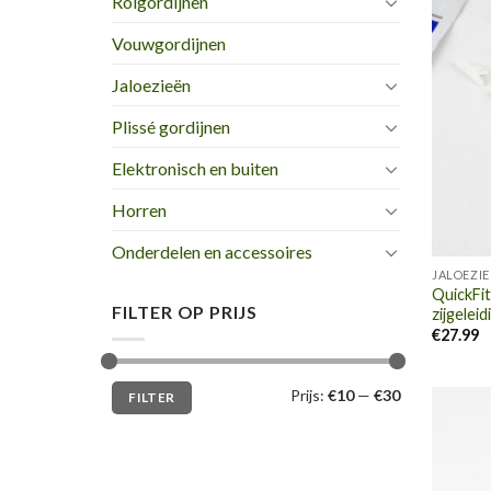
Rolgordijnen
Vouwgordijnen
Jaloezieën
Plissé gordijnen
Elektronisch en buiten
Horren
Onderdelen en accessoires
JALOEZI
QuickFit
FILTER OP PRIJS
zijgeleid
€
27.99
Prijs:
€10
—
€30
FILTER