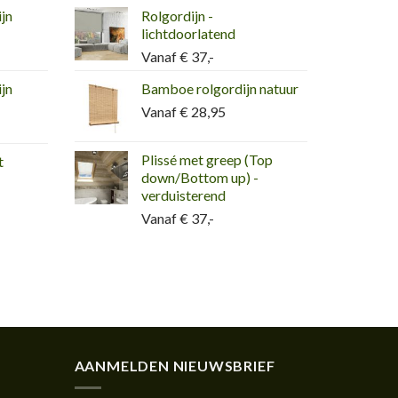
jn
Rolgordijn -
lichtdoorlatend
Vanaf € 37,-
jn
Bamboe rolgordijn natuur
Vanaf € 28,95
Plissé met greep (Top
t
down/Bottom up) -
verduisterend
Vanaf € 37,-
AANMELDEN NIEUWSBRIEF