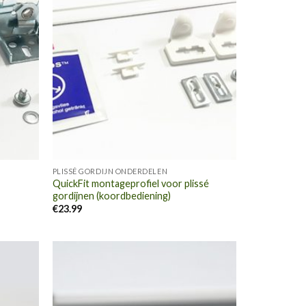
PLISSÉ GORDIJN ONDERDELEN
QuickFit montageprofiel voor plissé
gordijnen (koordbediening)
€
23.99
evoegen
Toevoegen
aan
aan
nslijst
wenslijst