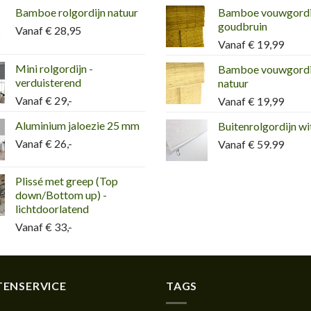
Bamboe rolgordijn natuur
Bamboe vouwgordi
goudbruin
Vanaf € 28,95
Vanaf € 19,99
Mini rolgordijn -
Bamboe vouwgordi
verduisterend
natuur
Vanaf € 29,-
Vanaf € 19,99
Aluminium jaloezie 25 mm
Buitenrolgordijn wi
Vanaf € 26,-
Vanaf € 59.99
Plissé met greep (Top
down/Bottom up) -
lichtdoorlatend
Vanaf € 33,-
ENSERVICE
TAGS