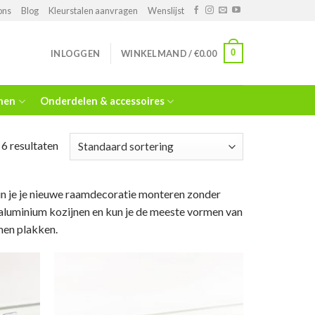
ons
Blog
Kleurstalen aanvragen
Wenslijst
0
INLOGGEN
WINKELMAND /
€
0.00
jnen
Onderdelen & accessoires
 6 resultaten
n je je nieuwe raamdecoratie monteren zonder
f aluminium kozijnen en kun je de meeste vormen van
men plakken.
evoegen
Toevoegen
aan
aan
nslijst
wenslijst