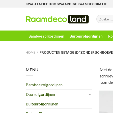
Skip
KWALITATIEF HOOGWAARDIGE RAAMDECORATIE
to
content
Zoeken
naar:
Bamboe rolgordijnen
Buitenrolgordijnen
Ro
HOME
/
PRODUCTEN GETAGGED “ZONDER SCHROEVE
MENU
Met de 
schroev
raamdec
Bamboe rolgordijnen
Duo rolgordijnen
Buitenrolgordijnen