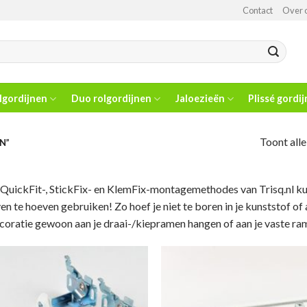
Contact
Over 
lgordijnen
Duo rolgordijnen
Jaloezieën
Plissé gordi
Toont alle
N”
QuickFit-, StickFix- en KlemFix-montagemethodes van Trisq.nl ku
en te hoeven gebruiken! Zo hoef je niet te boren in je kunststof o
oratie gewoon aan je draai-/kiepramen hangen of aan je vaste ra
Toevoegen
To
aan
wenslijst
we