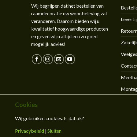
Wij begrijpen dat het bestellen van
Bestell
raamdecoratie uw woonbeleving zal
Leverti
veranderen. Daarom bieden wij u
kwalitatief hoogwaardige producten
Retour
en geven wij u altijd een zo goed
Zakelij
mogelijk advies!
Veelges
Contac
Meetha
Montag
Cookies
CONTACT
OVER ONS
BLOG
KLEURSTALEN AANVRA
Copyright Raamdecoland 2026 © |
Sitemap
|
Privacybe
Wij gebruiken cookies. Is dat ok?
Privacybeleid
|
Sluiten
De waardering van 