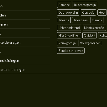
Bamboe
Buitenrolgordijn
en
Duo rolgordijn
Geplooid
Hout
jden
Jaloezie
Jaloezieën
Klemfix
neren
Lichtdoorlatend
Montageprofiel
k
Plissè gordijnen
QuickFit
Rolgo
telde vragen
Vouwgordijn
Vouwgordijnen
Zonder schroeven
t
ndleidingen
ehandleidingen
GEN
WENSLIJST
leid
|
Cookies
|
Algemene voorwaarden
www.raamdecoland.nl bij
WebwinkelKeur Reviews
is 9.0/10 gebas