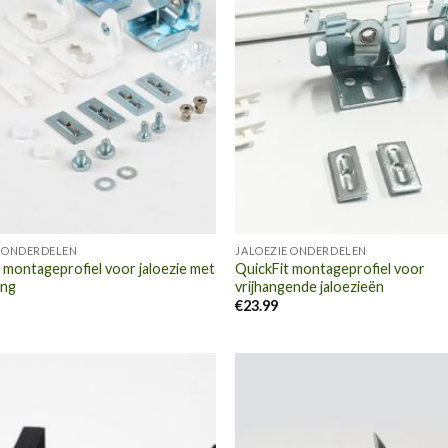
E ONDERDELEN
JALOEZIE ONDERDELEN
 montageprofiel voor jaloezie met
QuickFit montageprofiel voor
ing
vrijhangende jaloezieën
€
23.99
Toevoegen
To
aan
wenslijst
we