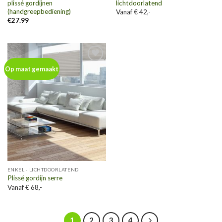
plissé gordijnen
lichtdoorlatend
(handgreepbediening)
Vanaf € 42,-
€
27.99
Toevoegen
Op maat gemaakt
aan
wenslijst
ENKEL - LICHTDOORLATEND
Plissé gordijn serre
Vanaf € 68,-
1
2
3
4