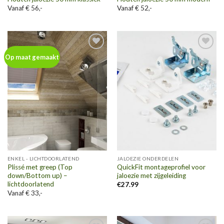
Vanaf € 56,-
Vanaf € 52,-
Toevoegen
Toevoegen
Op maat gemaakt
aan
aan
wenslijst
wenslijst
ENKEL - LICHTDOORLATEND
JALOEZIE ONDERDELEN
Plissé met greep (Top
QuickFit montageprofiel voor
down/Bottom up) –
jaloezie met zijgeleiding
lichtdoorlatend
€
27.99
Vanaf € 33,-