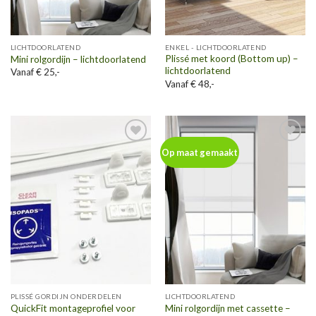
LICHTDOORLATEND
ENKEL - LICHTDOORLATEND
Plissé met koord (Bottom up) –
Mini rolgordijn – lichtdoorlatend
lichtdoorlatend
Vanaf € 25,-
Vanaf € 48,-
Toevoegen
Toevoegen
Op maat gemaakt
aan
aan
wenslijst
wenslijst
PLISSÉ GORDIJN ONDERDELEN
LICHTDOORLATEND
QuickFit montageprofiel voor
Mini rolgordijn met cassette –