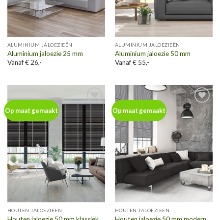
ALUMINIUM JALOEZIEËN
ALUMINIUM JALOEZIEËN
Aluminium jaloezie 25 mm
Aluminium jaloezie 50 mm
Vanaf € 26,-
Vanaf € 55,-
Toevoegen
Toevoegen
Op maat gemaakt
Op maat gemaakt
aan
aan
wenslijst
wenslijst
HOUTEN JALOEZIEËN
HOUTEN JALOEZIEËN
Houten jaloezie 50 mm klassiek
Houten jaloezie 50 mm modern