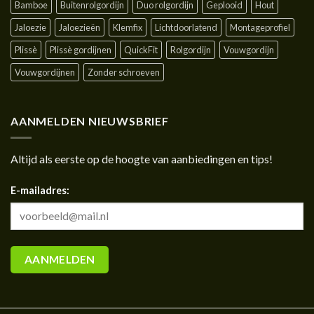
Bamboe
Buitenrolgordijn
Duo rolgordijn
Geplooid
Hout
Jaloezie
Jaloezieën
Klemfix
Lichtdoorlatend
Montageprofiel
Plissè
Plissè gordijnen
QuickFit
Rolgordijn
Vouwgordijn
Vouwgordijnen
Zonder schroeven
AANMELDEN NIEUWSBRIEF
Altijd als eerste op de hoogte van aanbiedingen en tips!
E-mailadres: