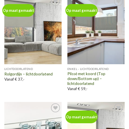
Toevoegen
Toevoegen
Op maat gemaakt
Op maat gemaakt
aan
aan
wenslijst
wenslijst
LICHTDOORLATEND
ENKEL - LICHTDOORLATEND
Plissé met koord (Top
Rolgordijn – lichtdoorlatend
down/Bottom up) –
Vanaf € 37,-
lichtdoorlatend
Vanaf € 59,-
Toevoegen
Toevoegen
Op maat gemaakt
aan
aan
wenslijst
wenslijst