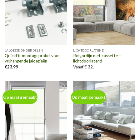
JALOEZIE ONDERDELEN
LICHTDOORLATEND
QuickFit montageprofiel voor
Rolgordijn met cassette –
vrijhangende jaloezieën
lichtdoorlatend
€
23.99
Vanaf € 32,-
Toevoegen
Toevoegen
Op maat gemaakt
Op maat gemaakt
aan
aan
wenslijst
wenslijst