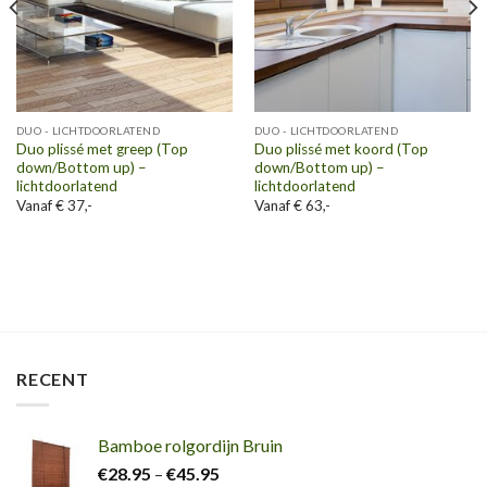
DUO - LICHTDOORLATEND
DUO - LICHTDOORLATEND
Duo plissé met greep (Top
Duo plissé met koord (Top
down/Bottom up) –
down/Bottom up) –
lichtdoorlatend
lichtdoorlatend
Vanaf € 37,-
Vanaf € 63,-
RECENT
Bamboe rolgordijn Bruin
€
28.95
–
€
45.95