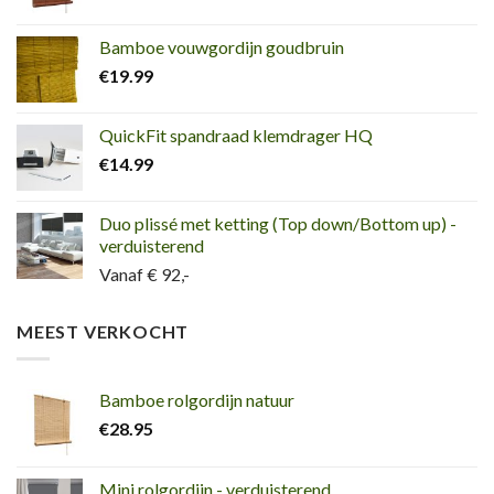
Bamboe vouwgordijn goudbruin
€
19.99
QuickFit spandraad klemdrager HQ
€
14.99
Duo plissé met ketting (Top down/Bottom up) -
verduisterend
Vanaf € 92,-
MEEST VERKOCHT
Bamboe rolgordijn natuur
€
28.95
Mini rolgordijn - verduisterend