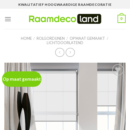
Skip
KWALITATIEF HOOGWAARDIGE RAAMDECORATIE
to
content
0
HOME
/
ROLGORDIJNEN
/
OP MAAT GEMAAKT
/
LICHTDOORLATEND
Op maat gemaakt
Toevoegen
aan
wenslijst