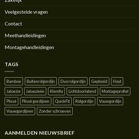
Veelgestelde vragen
Contact
Meethandleidingen
Montagehandleidingen
TAGS
Bamboe
Buitenrolgordijn
Duo rolgordijn
Geplooid
Hout
Jaloezie
Jaloezieën
Klemfix
Lichtdoorlatend
Montageprofiel
Plissè
Plissè gordijnen
QuickFit
Rolgordijn
Vouwgordijn
Vouwgordijnen
Zonder schroeven
AANMELDEN NIEUWSBRIEF