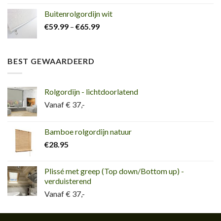
Buitenrolgordijn wit
€
59.99
–
€
65.99
BEST GEWAARDEERD
Rolgordijn - lichtdoorlatend
Vanaf € 37,-
Bamboe rolgordijn natuur
€
28.95
Plissé met greep (Top down/Bottom up) -
verduisterend
Vanaf € 37,-