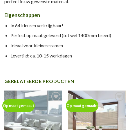
perfect in uw gewenste maten af.
Eigenschappen
In 64 kleuren verkrijgbaar!
Perfect op maat geleverd (tot wel 1400 mm breed)
Ideaal voor kleinere ramen
Levertijd: ca. 10-15 werkdagen
GERELATEERDE PRODUCTEN
Toevoegen
Toevoegen
Op maat gemaakt
Op maat gemaakt
aan
aan
wenslijst
wenslijst