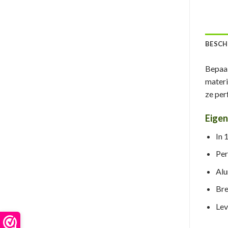
BESCH
Bepaal
materi
ze per
Eige
In 
Per
Alu
Bre
Lev