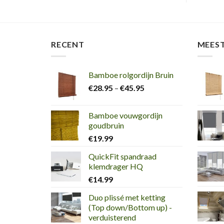
RECENT
MEES
Bamboe rolgordijn Bruin
€
28.95
–
€
45.95
Bamboe vouwgordijn
goudbruin
€
19.99
QuickFit spandraad
klemdrager HQ
€
14.99
Duo plissé met ketting
(Top down/Bottom up) -
verduisterend