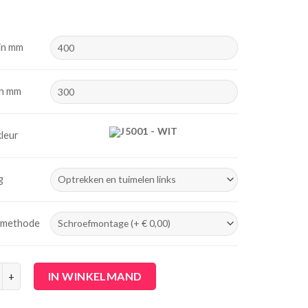
in mm
in mm
J5001 - WIT
kleur
g
methode
m jaloezie 50 mm aantal
IN WINKELMAND