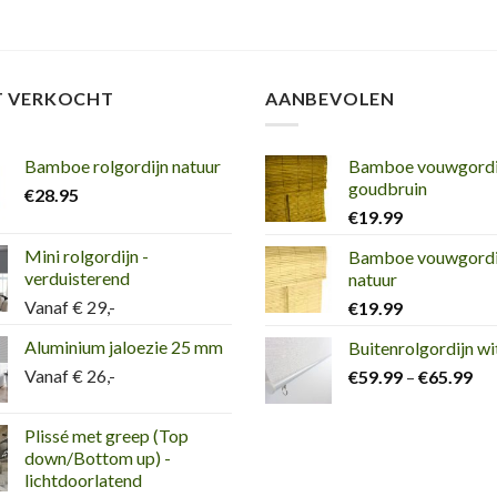
T VERKOCHT
AANBEVOLEN
Bamboe rolgordijn natuur
Bamboe vouwgordi
goudbruin
€
28.95
€
19.99
Mini rolgordijn -
Bamboe vouwgordi
verduisterend
natuur
Vanaf € 29,-
€
19.99
Aluminium jaloezie 25 mm
Buitenrolgordijn wi
Vanaf € 26,-
€
59.99
–
€
65.99
Plissé met greep (Top
down/Bottom up) -
lichtdoorlatend