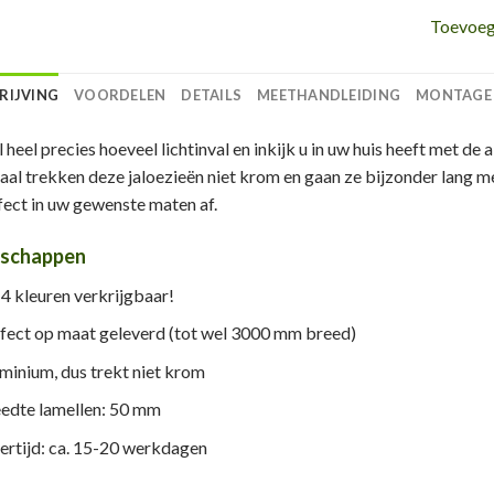
Toevoege
RIJVING
VOORDELEN
DETAILS
MEETHANDLEIDING
MONTAGE
 heel precies hoeveel lichtinval en inkijk u in uw huis heeft met d
aal trekken deze jaloezieën niet krom en gaan ze bijzonder lang me
fect in uw gewenste maten af.
nschappen
14 kleuren verkrijgbaar!
fect op maat geleverd (tot wel 3000 mm breed)
minium, dus trekt niet krom
edte lamellen: 50 mm
ertijd: ca. 15-20 werkdagen