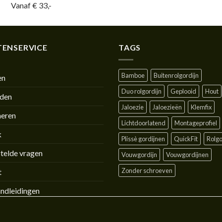
Vanaf € 33,-
ENSERVICE
TAGS
Bamboe
Buitenrolgordijn
en
Duo rolgordijn
Geplooid
Hout
jden
Jaloezie
Jaloezieën
Klemfix
neren
Lichtdoorlatend
Montageprofiel
k
Plissè gordijnen
QuickFit
Rolgo
telde vragen
Vouwgordijn
Vouwgordijnen
Zonder schroeven
t
ndleidingen
ehandleidingen