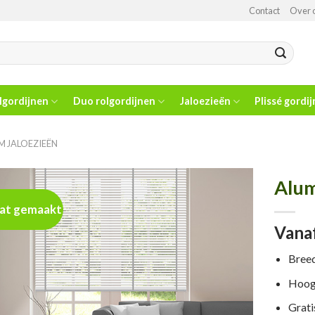
Contact
Over 
lgordijnen
Duo rolgordijnen
Jaloezieën
Plissé gordi
M JALOEZIEËN
Alum
at gemaakt
Toevoegen
Vanaf
aan
wenslijst
Bree
Hoog
Grati