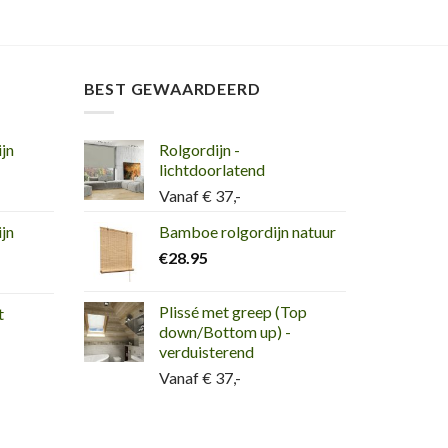
BEST GEWAARDEERD
jn
Rolgordijn -
lichtdoorlatend
Vanaf € 37,-
jn
Bamboe rolgordijn natuur
€
28.95
Plissé met greep (Top
t
down/Bottom up) -
verduisterend
Vanaf € 37,-