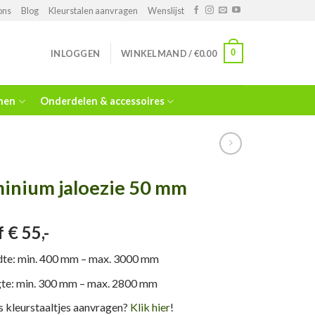
ons
Blog
Kleurstalen aanvragen
Wenslijst
0
INLOGGEN
WINKELMAND /
€
0.00
jnen
Onderdelen & accessoires
inium jaloezie 50 mm
 € 55,-
dte: min. 400 mm – max. 3000 mm
te: min. 300 mm – max. 2800 mm
s kleurstaaltjes aanvragen?
Klik hier
!