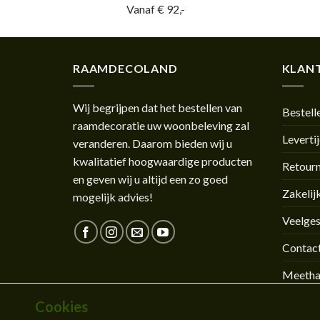
Vanaf € 92,-
RAAMDECOLAND
KLANT
Wij begrijpen dat het bestellen van
Bestell
raamdecoratie uw woonbeleving zal
Leverti
veranderen. Daarom bieden wij u
kwalitatief hoogwaardige producten
Retour
en geven wij u altijd een zo goed
Zakelij
mogelijk advies!
Veelges
Contac
Meetha
Montag
Cookies