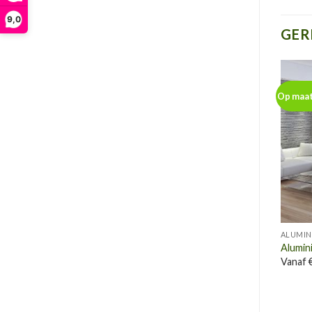
9,0
GER
Op maa
ALUMIN
Alumin
Vanaf €