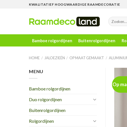
Skip
KWALITATIEF HOOGWAARDIGE RAAMDECORATIE
to
content
Zoeken
naar:
Bamboe rolgordijnen
Buitenrolgordijnen
Ro
HOME
/
JALOEZIEËN
/
OP MAAT GEMAAKT
/
ALUMINIU
MENU
Op ma
Bamboe rolgordijnen
Duo rolgordijnen
Buitenrolgordijnen
Rolgordijnen