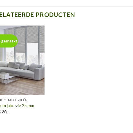
ELATEERDE PRODUCTEN
t gemaakt
Toevoegen
aan
wenslijst
IUM JALOEZIEËN
ium jaloezie 25 mm
 26,-