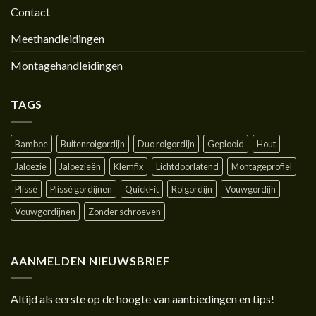
Contact
Meethandleidingen
Montagehandleidingen
TAGS
Bamboe
Buitenrolgordijn
Duo rolgordijn
Geplooid
Hout
Jaloezie
Jaloezieën
Klemfix
Lichtdoorlatend
Montageprofiel
Plissè
Plissè gordijnen
QuickFit
Rolgordijn
Vouwgordijn
Vouwgordijnen
Zonder schroeven
AANMELDEN NIEUWSBRIEF
Altijd als eerste op de hoogte van aanbiedingen en tips!