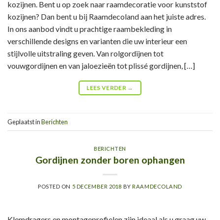
kozijnen. Bent u op zoek naar raamdecoratie voor kunststof
kozijnen? Dan bent u bij Raamdecoland aan het juiste adres.
In ons aanbod vindt u prachtige raambekleding in
verschillende designs en varianten die uw interieur een
stijlvolle uitstraling geven. Van rolgordijnen tot
vouwgordijnen en van jaloezieën tot plissé gordijnen, […]
LEES VERDER
→
Geplaatst in
Berichten
BERICHTEN
Gordijnen zonder boren ophangen
POSTED ON
5 DECEMBER 2018
BY
RAAMDECOLAND
Klemdragers en montageprofielen zijn ideaal als u graag uw