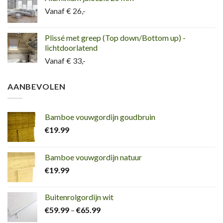
Vanaf € 26,-
Plissé met greep (Top down/Bottom up) -
lichtdoorlatend
Vanaf € 33,-
AANBEVOLEN
Bamboe vouwgordijn goudbruin
€
19.99
Bamboe vouwgordijn natuur
€
19.99
Buitenrolgordijn wit
€
59.99
–
€
65.99