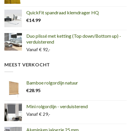
QuickFit spandraad klemdrager HQ
€
14.99
Duo plissé met ketting (Top down/Bottom up) -
verduisterend
Vanaf € 92,-
MEEST VERKOCHT
Bamboe rolgordijn natuur
€
28.95
Mini rolgordijn - verduisterend
Vanaf € 29,-
Aluminium jaloezie 25 mm