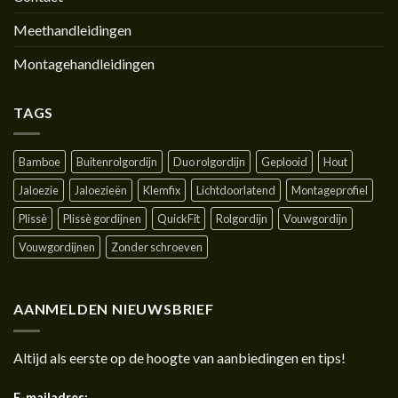
Meethandleidingen
Montagehandleidingen
TAGS
Bamboe
Buitenrolgordijn
Duo rolgordijn
Geplooid
Hout
Jaloezie
Jaloezieën
Klemfix
Lichtdoorlatend
Montageprofiel
Plissè
Plissè gordijnen
QuickFit
Rolgordijn
Vouwgordijn
Vouwgordijnen
Zonder schroeven
AANMELDEN NIEUWSBRIEF
Altijd als eerste op de hoogte van aanbiedingen en tips!
E-mailadres: