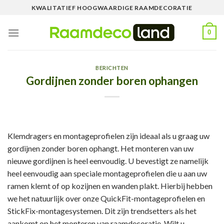
Skip
KWALITATIEF HOOGWAARDIGE RAAMDECORATIE
to
content
0
BERICHTEN
Gordijnen zonder boren ophangen
Klemdragers en montageprofielen zijn ideaal als u graag uw
gordijnen zonder boren ophangt. Het monteren van uw
nieuwe gordijnen is heel eenvoudig. U bevestigt ze namelijk
heel eenvoudig aan speciale montageprofielen die u aan uw
ramen klemt of op kozijnen en wanden plakt. Hierbij hebben
we het natuurlijk over onze QuickFit-montageprofielen en
StickFix-montagesystemen. Dit zijn trendsetters als het
aankomt op het monteren van raamdecoratie. Wilt u