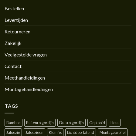
Bestellen
Levertijden
Retourneren
Zakelijk
Veelgestelde vragen
Contact
Meethandleidingen
Montagehandleidingen
TAGS
Bamboe
Buitenrolgordijn
Duo rolgordijn
Geplooid
Hout
Jaloezie
Jaloezieën
Klemfix
Lichtdoorlatend
Montageprofiel