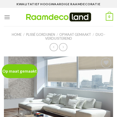
Skip
KWALITATIEF HOOGWAARDIGE RAAMDECORATIE
to
content
0
HOME
/
PLISSÉ GORDIJNEN
/
OP MAAT GEMAAKT
/
DUO -
VERDUISTEREND
Op maat gemaakt
Toevoegen
aan
wenslijst