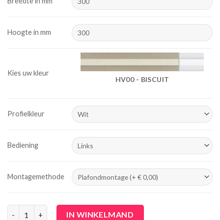
Breedte in mm
Hoogte in mm
Kies uw kleur
HV00 - BISCUIT
Profielkleur
Bediening
Montagemethode
Duo plissé met koord (Bottom up) - verduisterend aantal
IN WINKELMAND