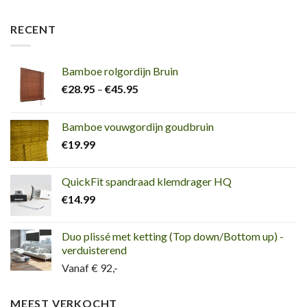
RECENT
Bamboe rolgordijn Bruin
€
28.95
–
€
45.95
Bamboe vouwgordijn goudbruin
€
19.99
QuickFit spandraad klemdrager HQ
€
14.99
Duo plissé met ketting (Top down/Bottom up) -
verduisterend
Vanaf € 92,-
MEEST VERKOCHT