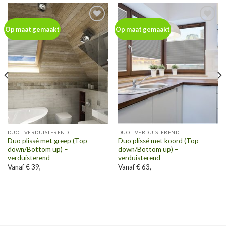
Toevoegen
Toevoegen
Op maat gemaakt
Op maat gemaakt
aan
aan
wenslijst
wenslijst
DUO - VERDUISTEREND
DUO - VERDUISTEREND
Duo plissé met greep (Top
Duo plissé met koord (Top
down/Bottom up) –
down/Bottom up) –
verduisterend
verduisterend
Vanaf € 39,-
Vanaf € 63,-