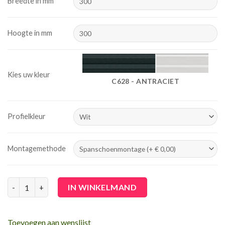
Breedte in mm
Hoogte in mm
Kies uw kleur
C628 - ANTRACIET
Profielkleur
Montagemethode
Duo plissé met greep (Top down/Bottom up) - verduisterend aa
IN WINKELMAND
Toevoegen aan wenslijst