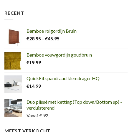
RECENT
Bamboe rolgordijn Bruin
€
28.95
–
€
45.95
Bamboe vouwgordijn goudbruin
€
19.99
QuickFit spandraad klemdrager HQ
€
14.99
Duo plissé met ketting (Top down/Bottom up) -
verduisterend
Vanaf € 92,-
MEEST VERKOCHT