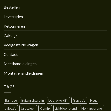
Bestellen
Levertijden
Retourneren
Zakelijk
Veelgestelde vragen
Contact
Meethandleidingen
Montagehandleidingen
TAGS
Bamboe
Buitenrolgordijn
Duo rolgordijn
Geplooid
Hout
Jaloezie
Jaloezieën
Klemfix
Lichtdoorlatend
Montageprofiel