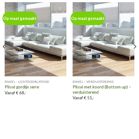
Toevoegen
Toevoegen
Op maat gemaakt
Op maat gemaakt
aan
aan
wenslijst
wenslijst
ENKEL - LICHTDOORLATEND
ENKEL - VERDUISTEREND
Plissé met koord (Bottom up) –
Plissé gordijn serre
verduisterend
Vanaf € 68,-
Vanaf € 51,-