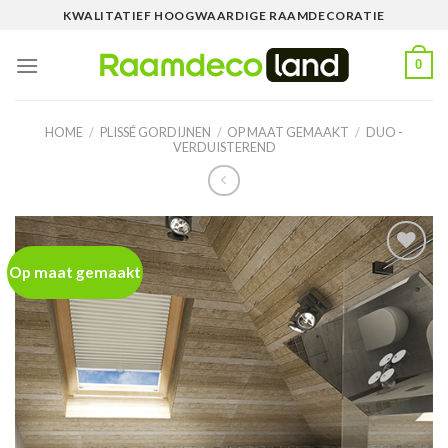
Skip
KWALITATIEF HOOGWAARDIGE RAAMDECORATIE
to
content
0
HOME
/
PLISSÉ GORDIJNEN
/
OP MAAT GEMAAKT
/
DUO -
VERDUISTEREND
Op maat gemaakt
Toevoegen
aan
wenslijst