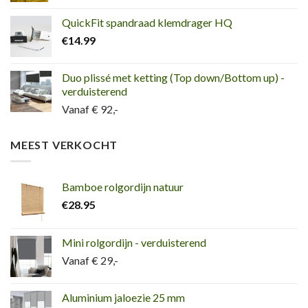
QuickFit spandraad klemdrager HQ
€
14.99
Duo plissé met ketting (Top down/Bottom up) -
verduisterend
Vanaf € 92,-
MEEST VERKOCHT
Bamboe rolgordijn natuur
€
28.95
Mini rolgordijn - verduisterend
Vanaf € 29,-
Aluminium jaloezie 25 mm