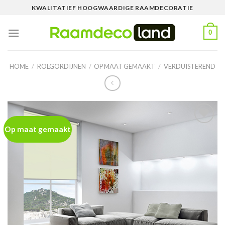
Skip
KWALITATIEF HOOGWAARDIGE RAAMDECORATIE
to
content
0
HOME
/
ROLGORDIJNEN
/
OP MAAT GEMAAKT
/
VERDUISTEREND
Op maat gemaakt
Toevoegen
aan
wenslijst