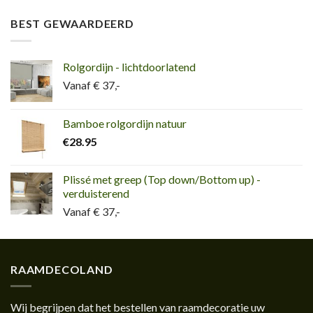
BEST GEWAARDEERD
Rolgordijn - lichtdoorlatend
Vanaf € 37,-
Bamboe rolgordijn natuur
€
28.95
Plissé met greep (Top down/Bottom up) -
verduisterend
Vanaf € 37,-
RAAMDECOLAND
Wij begrijpen dat het bestellen van raamdecoratie uw