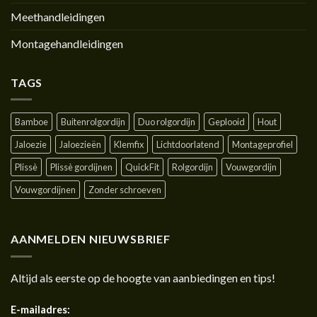
Meethandleidingen
Montagehandleidingen
TAGS
Bamboe
Buitenrolgordijn
Duo rolgordijn
Geplooid
Hout
Jaloezie
Jaloezieën
Klemfix
Lichtdoorlatend
Montageprofiel
Plissè
Plissè gordijnen
QuickFit
Rolgordijn
Vouwgordijn
Vouwgordijnen
Zonder schroeven
AANMELDEN NIEUWSBRIEF
Altijd als eerste op de hoogte van aanbiedingen en tips!
E-mailadres: